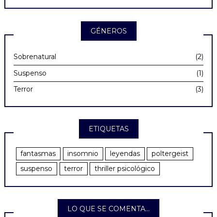
GÉNEROS
Sobrenatural
(2)
Suspenso
(1)
Terror
(3)
ETIQUETAS
fantasmas
insomnio
leyendas
poltergeist
suspenso
terror
thriller psicológico
LO QUE SE COMENTA…